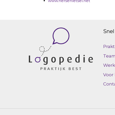
www.hersenletsel.net
Snel
Prakt
Tea
Werk
Voor
Cont